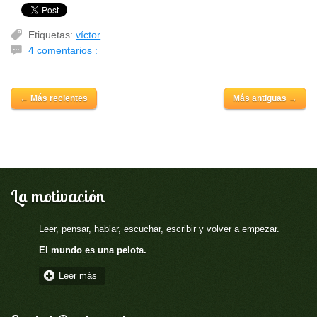
Etiquetas:
víctor
4 comentarios :
← Más recientes
Más antiguas →
La motivación
Leer, pensar, hablar, escuchar, escribir y volver a empezar.
El mundo es una pelota.
Leer más