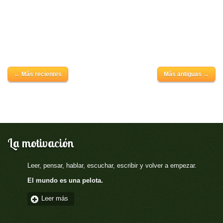
← Más recientes
Más antiguas →
La motivación
Leer, pensar, hablar, escuchar, escribir y volver a empezar.
El mundo es una pelota.
Leer más