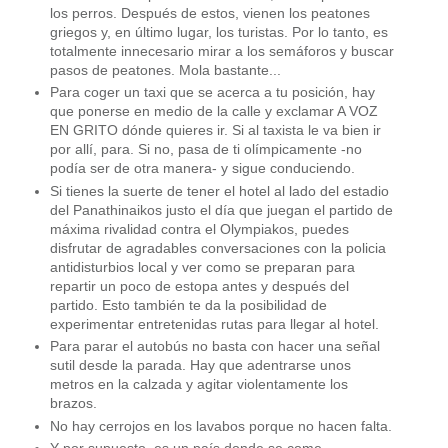
los perros. Después de estos, vienen los peatones
griegos y, en último lugar, los turistas. Por lo tanto, es
totalmente innecesario mirar a los semáforos y buscar
pasos de peatones. Mola bastante...
Para coger un taxi que se acerca a tu posición, hay
que ponerse en medio de la calle y exclamar A VOZ
EN GRITO dónde quieres ir. Si al taxista le va bien ir
por allí, para. Si no, pasa de ti olímpicamente -no
podía ser de otra manera- y sigue conduciendo.
Si tienes la suerte de tener el hotel al lado del estadio
del Panathinaikos justo el día que juegan el partido de
máxima rivalidad contra el Olympiakos, puedes
disfrutar de agradables conversaciones con la policia
antidisturbios local y ver como se preparan para
repartir un poco de estopa antes y después del
partido. Esto también te da la posibilidad de
experimentar entretenidas rutas para llegar al hotel.
Para parar el autobús no basta con hacer una señal
sutil desde la parada. Hay que adentrarse unos
metros en la calzada y agitar violentamente los
brazos.
No hay cerrojos en los lavabos porque no hacen falta.