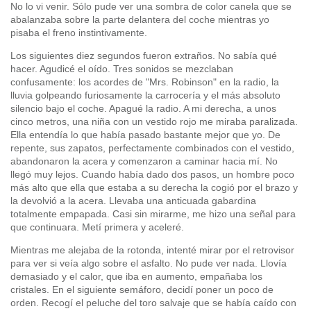
No lo vi venir. Sólo pude ver una sombra de color canela que se
abalanzaba sobre la parte delantera del coche mientras yo
pisaba el freno instintivamente.
Los siguientes diez segundos fueron extraños. No sabía qué
hacer. Agudicé el oído. Tres sonidos se mezclaban
confusamente: los acordes de "Mrs. Robinson" en la radio, la
lluvia golpeando furiosamente la carrocería y el más absoluto
silencio bajo el coche. Apagué la radio. A mi derecha, a unos
cinco metros, una niña con un vestido rojo me miraba paralizada.
Ella entendía lo que había pasado bastante mejor que yo. De
repente, sus zapatos, perfectamente combinados con el vestido,
abandonaron la acera y comenzaron a caminar hacia mí. No
llegó muy lejos. Cuando había dado dos pasos, un hombre poco
más alto que ella que estaba a su derecha la cogió por el brazo y
la devolvió a la acera. Llevaba una anticuada gabardina
totalmente empapada. Casi sin mirarme, me hizo una señal para
que continuara. Metí primera y aceleré.
Mientras me alejaba de la rotonda, intenté mirar por el retrovisor
para ver si veía algo sobre el asfalto. No pude ver nada. Llovía
demasiado y el calor, que iba en aumento, empañaba los
cristales. En el siguiente semáforo, decidí poner un poco de
orden. Recogí el peluche del toro salvaje que se había caído con