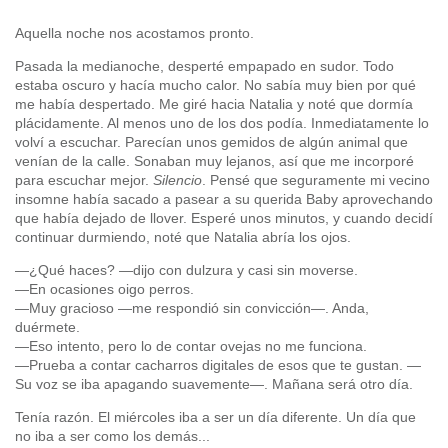
***
Aquella noche nos acostamos pronto.
Pasada la medianoche, desperté empapado en sudor. Todo
estaba oscuro y hacía mucho calor. No sabía muy bien por qué
me había despertado. Me giré hacia Natalia y noté que dormía
plácidamente. Al menos uno de los dos podía. Inmediatamente lo
volví a escuchar. Parecían unos gemidos de algún animal que
venían de la calle. Sonaban muy lejanos, así que me incorporé
para escuchar mejor.
Silencio
. Pensé que seguramente mi vecino
insomne había sacado a pasear a su querida Baby aprovechando
que había dejado de llover. Esperé unos minutos, y cuando decidí
continuar durmiendo, noté que Natalia abría los ojos.
—¿Qué haces? —dijo con dulzura y casi sin moverse.
—En ocasiones oigo perros.
—Muy gracioso —me respondió sin convicción—. Anda,
duérmete.
—Eso intento, pero lo de contar ovejas no me funciona.
—Prueba a contar cacharros digitales de esos que te gustan. —
Su voz se iba apagando suavemente—. Mañana será otro día.
Tenía razón. El miércoles iba a ser un día diferente. Un día que
no iba a ser como los demás...