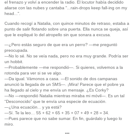
el frenazo y volví a encender la radio. El locutor había decidido
aliarse con las nubes y cantaba "...rain-drops keep fall-ing on my
head...".
Cuando recogí a Natalia, con quince minutos de retraso, estaba a
punto de salir flotando sobre una puerta. Ella nunca se queja, así
que le expliqué lo del atropello sin que sonara a excusa.
—¿Pero estás seguro de que era un perro? —me preguntó
preocupada.
—No lo sé. No se veía nada, pero no era muy grande. Podría ser
un hobbit.
—Probablemente —me respondió—. Si quieres, volvemos a la
rotonda para ver si se ve algo.
—Da igual. Vámonos a casa. —El sonido de dos campanas
anunció la llegada de un SMS—. ¡Mira! Parece que el pobre ya
ha llegado al cielo y me envía un mensaje. ¿Es Corky?
—No —respondió Natalia mientras miraba mi móvil—. Es un tal
“Desconocido” que te envía una especie de ecuación.
—¿Una ecuación... y ya está?
—Sí. Te la leo… 55 + 62 + 65 + 35 + 07 + 49 + 28 = 34.
—Pues parece que no sabe sumar. En fin, guárdalo y luego lo
miro.