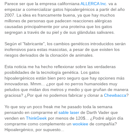
Parece ser que la empresa californiana
ALLERCA Inc.
va a
empezar a comercializar gatos hipoalergénicos a partir del año
2007. La idea es francamente buena, ya que hay muchos
millones de personas que padecen reacciones alérgicas
causadas principalmente por una proteína que los gatos
segregan a través de su piel y de sus glándulas salivares.
Según el "fabricante", los cambios genéticos introducidos serán
inofensivos para estas mascotas, a pesar de que existen los
riesgos derivados de la clonación de animales.
Esta noticia me ha hecho reflexionar sobre las verdaderas
posibilidades de la tecnología genética. Los gatos
hipoalergénicos están bien pero seguro que hay opciones más
innovadoras. Mmm... ¿por qué no perros humanoides muy
peludos que midan dos metros y medio y que gruñan de manera
graciosa? ¿Por qué no podemos fabricar y clonar a
Chewbacca
?
Yo que soy un poco freak me he pasado toda la semana
pensando en comprarme el
sable laser
de Darth Vader que
venden en
ThinkGeek
por menos de 120$... ¿Podré algún día
comprarme como complemento un
wookiee
de compañía?
Hipoalergénico, por supuesto...